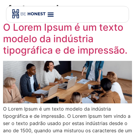
Autor:
adm
Quero no meu condomínio!
Quero ser franqueado!
O Lorem Ipsum é um texto
modelo da indústria
tipográfica e de impressão.
O Lorem Ipsum é um texto modelo da indústria
tipográfica e de impressão. O Lorem Ipsum tem vindo a
ser o texto padrão usado por estas indústrias desde o
ano de 1500, quando uma misturou os caracteres de um