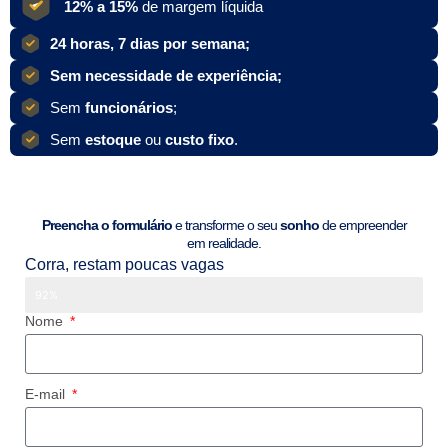
12% a 15%
de margem líquida
24 horas, 7 dias por semana;
Sem necessidade de experiência;
Sem
funcionários
;
Sem
estoque
ou
custo fixo
.
Preencha o formulário
e transforme o seu
sonho
de empreender
em realidade.
Corra, restam poucas vagas
Vagas preenchidas
92%
Nome
E-mail