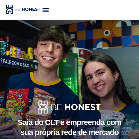
Quero no meu condomínio!
Quero ser franqueado!
Saia do CLT e empreenda com
sua própria rede de mercado