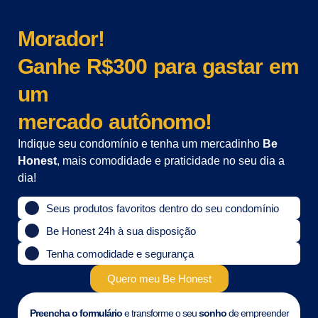
Morador!
Ganhe R$300 para gastar em
um
mercado autônomo!
Indique seu condomínio e tenha um mercadinho
Be
Honest
, mais comodidade e praticidade no seu dia a
dia!
Seus produtos favoritos dentro do seu condomínio
Be Honest 24h à sua disposição
Tenha comodidade e segurança
Quero meu Be Honest
Preencha o formulário
e transforme o seu
sonho
de empreender